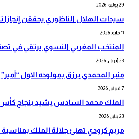
29 يوليو, 2026
سيدات الهلال الناظوري يحققن إنجازا تا
11 مايو, 2026
المنتخب المغربي النسوي يرتقي في تصنيف FIFA 2026 ويعزز آمال التألق 
23 أبريل, 2026
منير المحمدي يرزق بمولوده الأول “أمي
7 فبراير, 2026
الملك محمد السادس يشيد بنجاح كأس إف
23 يناير, 2026
مريم كرودي تهنئ جلالة الملك بمناسبة الذكرى ال 7