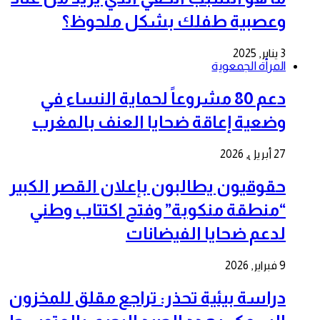
وعصبية طفلك بشكل ملحوظ؟
3 يناير, 2025
المرأة الجمعوية
دعم 80 مشروعاً لحماية النساء في
وضعية إعاقة ضحايا العنف بالمغرب
27 أبريل, 2026
حقوقيون يطالبون بإعلان القصر الكبير
“منطقة منكوبة” وفتح اكتتاب وطني
لدعم ضحايا الفيضانات
9 فبراير, 2026
دراسة بيئية تحذر: تراجع مقلق للمخزون