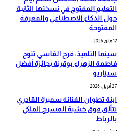
التعليم المفتوح في نسختها الثانية
حول الذكاء الاصطناعي والمعرفة
المفتوحة
12 مايو, 2026
سينما التلميذ: فرح الفاسي تتوج
فاطمة الزهراء بوقرنة بجائزة أفضل
سيناريو
27 أبريل, 2026
ابنة تطوان الفنانة سميرة القادري
تتألق فوق خشبة المسرح الملكي
بالرباط