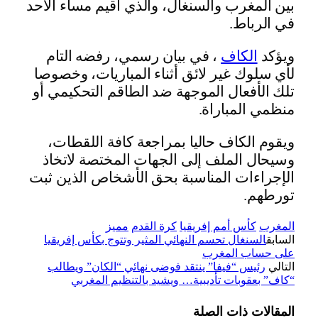
بين المغرب والسنغال، والذي أقيم مساء الاحد
في الرباط.
ويؤكد
الكاف
، في بيان رسمي، رفضه التام
لأي سلوك غير لائق أثناء المباريات، وخصوصا
تلك الأفعال الموجهة ضد الطاقم التحكيمي أو
منظمي المباراة.
ويقوم الكاف حاليا بمراجعة كافة اللقطات،
وسيحال الملف إلى الجهات المختصة لاتخاذ
الإجراءات المناسبة بحق الأشخاص الذين ثبت
تورطهم.
المغرب
كأس أمم إفريقيا
كرة القدم
مميز
السابق
السنغال تحسم النهائي المثير وتتوج بكأس إفريقيا
على حساب المغرب
التالي
رئيس “فيفا” ينتقد فوضى نهائي “الكان” ويطالب
“كاف” بعقوبات تأديبية… ويشيد بالتنظيم المغربي
المقالات
ذات الصلة