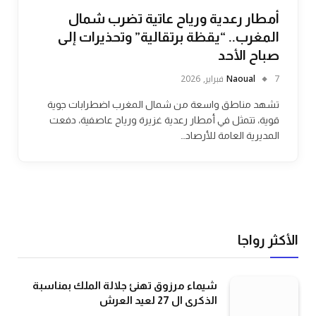
أمطار رعدية ورياح عاتية تضرب شمال
المغرب.. “يقظة برتقالية” وتحذيرات إلى
صباح الأحد
7 فبراير, 2026
Naoual
تشهد مناطق واسعة من شمال المغرب اضطرابات جوية
قوية، تتمثل في أمطار رعدية غزيرة ورياح عاصفية، دفعت
المديرية العامة للأرصاد…
الأكثر رواجا
شيماء مرزوق تهنئ جلالة الملك بمناسبة
الذكرى ال 27 لعيد العرش