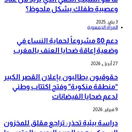
وعصبية طفلك بشكل ملحوظ؟
3 يناير, 2025
المرأة الجمعوية
دعم 80 مشروعاً لحماية النساء في
وضعية إعاقة ضحايا العنف بالمغرب
27 أبريل, 2026
حقوقيون يطالبون بإعلان القصر الكبير
“منطقة منكوبة” وفتح اكتتاب وطني
لدعم ضحايا الفيضانات
9 فبراير, 2026
دراسة بيئية تحذر: تراجع مقلق للمخزون