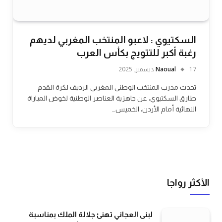
السكتيوي : لاعبو المنتخب المغربي لديهم
رغبة أكبر للتتويج بكأس العرب
17 ديسمبر, 2025
Naoual
تحدث مدرب المنتخب الوطني المغربي الرديف لكرة القدم
طارق السكتيوي، عن جاهزية العناصر الوطنية لخوض المباراة
النهائية أمام الأردن، الخميس…
الأكثر رواجا
لبنى العجاني تهنئ جلالة الملك بمناسبة