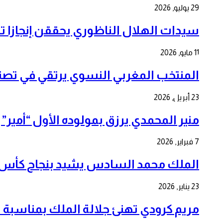
29 يوليو, 2026
سيدات الهلال الناظوري يحققن إنجازا تا
11 مايو, 2026
المنتخب المغربي النسوي يرتقي في تصنيف FIFA 2026 ويعزز آمال التألق 
23 أبريل, 2026
منير المحمدي يرزق بمولوده الأول “أمي
7 فبراير, 2026
الملك محمد السادس يشيد بنجاح كأس إف
23 يناير, 2026
مريم كرودي تهنئ جلالة الملك بمناسبة الذكرى ال 7