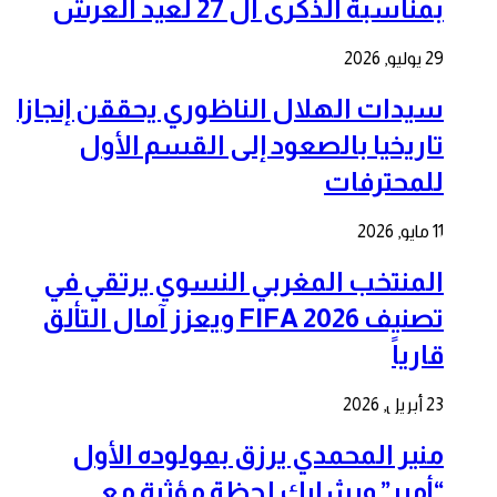
بمناسبة الذكرى ال 27 لعيد العرش
29 يوليو, 2026
سيدات الهلال الناظوري يحققن إنجازا
تاريخيا بالصعود إلى القسم الأول
للمحترفات
11 مايو, 2026
المنتخب المغربي النسوي يرتقي في
تصنيف FIFA 2026 ويعزز آمال التألق
قارياً
23 أبريل, 2026
منير المحمدي يرزق بمولوده الأول
“أمير” ويشارك لحظة مؤثرة مع