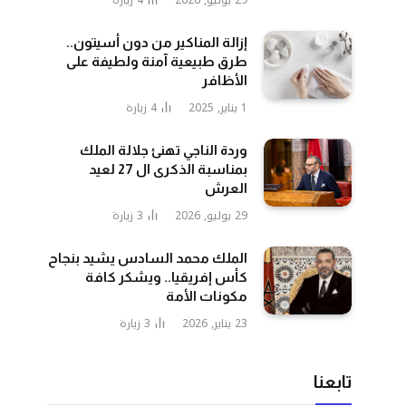
29 يوليو, 2026
4
زيارة
إزالة المناكير من دون أسيتون..
طرق طبيعية آمنة ولطيفة على
الأظافر
1 يناير, 2025
4
زيارة
وردة الناجي تهنئ جلالة الملك
بمناسبة الذكرى ال 27 لعيد
العرش
29 يوليو, 2026
3
زيارة
الملك محمد السادس يشيد بنجاح
كأس إفريقيا.. ويشكر كافة
مكونات الأمة
23 يناير, 2026
3
زيارة
تابعنا