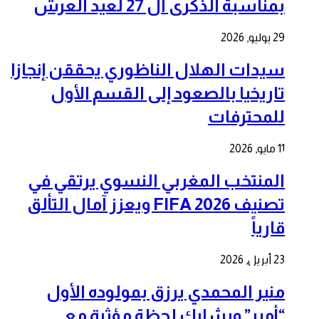
بمناسبة الذكرى ال 27 لعيد العرش
29 يوليو, 2026
سيدات الهلال الناظوري يحققن إنجازا
تاريخيا بالصعود إلى القسم الأول
للمحترفات
11 مايو, 2026
المنتخب المغربي النسوي يرتقي في
تصنيف FIFA 2026 ويعزز آمال التألق
قارياً
23 أبريل, 2026
منير المحمدي يرزق بمولوده الأول
“أمير” ويشارك لحظة مؤثرة مع