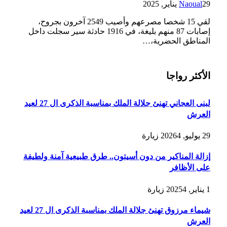
29 يناير, 2025
Naoual
لقي 15 شخصا مصرعهم وأصيب 2549 آخرون بجروح،
إصابات 87 منهم بليغة، في 1916 حادثة سير سجلت داخل
المناطق ‏الحضرية،…
الأكثر رواجا
لبنى العجاني تهنئ جلالة الملك بمناسبة الذكرى ال 27 لعيد
العرش
29 يوليو, 2026
4
زيارة
إزالة المناكير من دون أسيتون.. طرق طبيعية آمنة ولطيفة
على الأظافر
1 يناير, 2025
4
زيارة
شيماء مرزوق تهنئ جلالة الملك بمناسبة الذكرى ال 27 لعيد
العرش