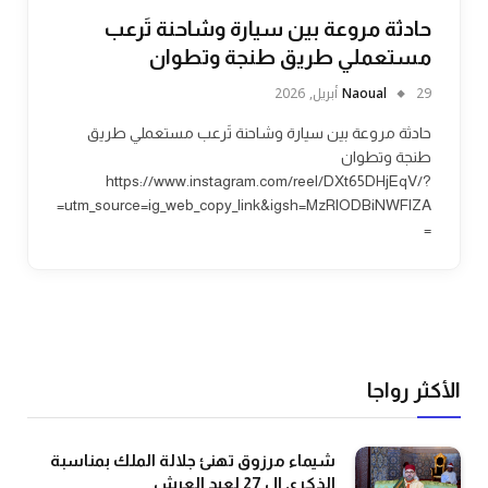
حادثة مروعة بين سيارة وشاحنة تَرعب
مستعملي طريق طنجة وتطوان
29 أبريل, 2026
Naoual
حادثة مروعة بين سيارة وشاحنة تَرعب مستعملي طريق
طنجة وتطوان
https://www.instagram.com/reel/DXt65DHjEqV/?
utm_source=ig_web_copy_link&igsh=MzRlODBiNWFlZA=
=
الأكثر رواجا
شيماء مرزوق تهنئ جلالة الملك بمناسبة
الذكرى ال 27 لعيد العرش