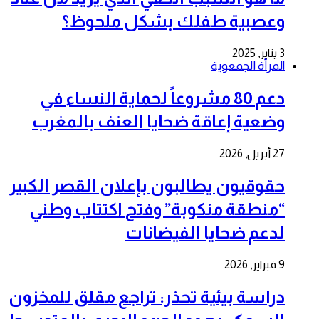
وعصبية طفلك بشكل ملحوظ؟
3 يناير, 2025
المرأة الجمعوية
دعم 80 مشروعاً لحماية النساء في
وضعية إعاقة ضحايا العنف بالمغرب
27 أبريل, 2026
حقوقيون يطالبون بإعلان القصر الكبير
“منطقة منكوبة” وفتح اكتتاب وطني
لدعم ضحايا الفيضانات
9 فبراير, 2026
دراسة بيئية تحذر: تراجع مقلق للمخزون