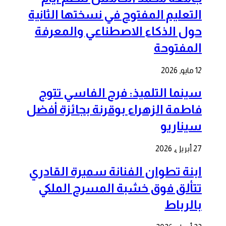
التعليم المفتوح في نسختها الثانية
حول الذكاء الاصطناعي والمعرفة
المفتوحة
12 مايو, 2026
سينما التلميذ: فرح الفاسي تتوج
فاطمة الزهراء بوقرنة بجائزة أفضل
سيناريو
27 أبريل, 2026
ابنة تطوان الفنانة سميرة القادري
تتألق فوق خشبة المسرح الملكي
بالرباط