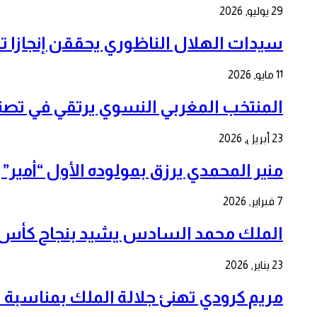
29 يوليو, 2026
سيدات الهلال الناظوري يحققن إنجازا تا
11 مايو, 2026
المنتخب المغربي النسوي يرتقي في تصنيف FIFA 2026 ويعزز آمال التألق 
23 أبريل, 2026
منير المحمدي يرزق بمولوده الأول “أمي
7 فبراير, 2026
الملك محمد السادس يشيد بنجاح كأس إف
23 يناير, 2026
مريم كرودي تهنئ جلالة الملك بمناسبة الذكرى ال 7