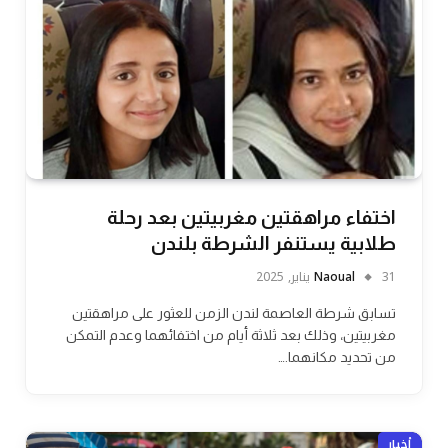
اختفاء مراهقتين مغربيتين بعد رحلة
طلابية يستنفر الشرطة بلندن
31 يناير, 2025
Naoual
تسابق شرطة العاصمة لندن الزمن للعثور على مراهقتين
مغربيتين، وذلك بعد ثلاثة أيام من اختفائهما وعدم التمكن
من تحديد مكانهما.…
أخبار