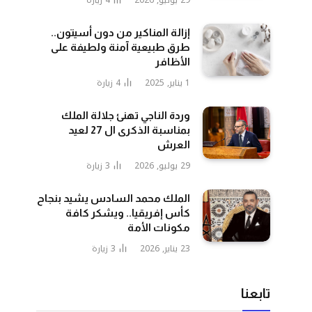
29 يوليو, 2026
4
زيارة
إزالة المناكير من دون أسيتون..
طرق طبيعية آمنة ولطيفة على
الأظافر
1 يناير, 2025
4
زيارة
وردة الناجي تهنئ جلالة الملك
بمناسبة الذكرى ال 27 لعيد
العرش
29 يوليو, 2026
3
زيارة
الملك محمد السادس يشيد بنجاح
كأس إفريقيا.. ويشكر كافة
مكونات الأمة
23 يناير, 2026
3
زيارة
تابعنا