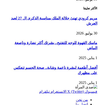
الأكثر تعليقا
مريم كرودي تهنئ جلالة الملك بمناسبة الذكرى ال 27 لعيد
العرش
30 يوليو, 2026
ماسك القهوة للوجه للتفتيح.. بشرتك أكثر نضارة وناصعة
البياض
1 يناير, 2025
أفضل أطعمة لبشرة ناعمة وشابة.. صحة الجسم تنعكس
على مظهرك
1 يناير, 2025
فيسبوك
X (Twitter)
الانستغرام
تيلقرام
من نحن
اتصل بنا