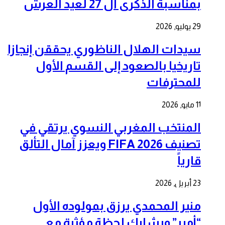
بمناسبة الذكرى ال 27 لعيد العرش
29 يوليو, 2026
سيدات الهلال الناظوري يحققن إنجازا
تاريخيا بالصعود إلى القسم الأول
للمحترفات
11 مايو, 2026
المنتخب المغربي النسوي يرتقي في
تصنيف FIFA 2026 ويعزز آمال التألق
قارياً
23 أبريل, 2026
منير المحمدي يرزق بمولوده الأول
“أمير” ويشارك لحظة مؤثرة مع