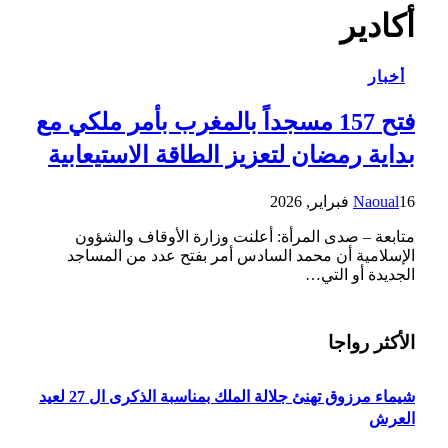
أكادير
أخبار
فتح 157 مسجداً بالمغرب بأمر ملكي مع
بداية رمضان لتعزيز الطاقة الاستيعابية
16 فبراير, 2026
Naoual
متابعة – صدى المرأة: أعلنت وزارة الأوقاف والشؤون
الإسلامية أن محمد السادس أمر بفتح عدد من المساجد
الجديدة أو التي…
الأكثر رواجا
شيماء مرزوق تهنئ جلالة الملك بمناسبة الذكرى ال 27 لعيد
العرش